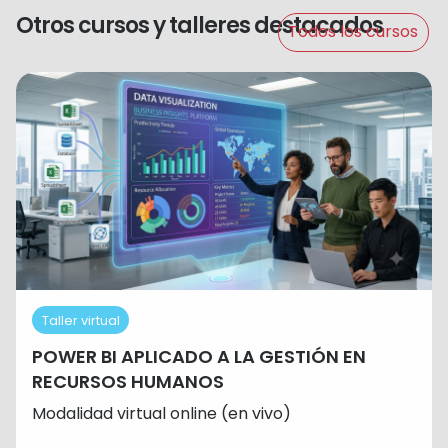
Otros cursos y talleres destacados
Todos los cursos
Taller virtual
POWER BI APLICADO A LA GESTIÓN EN
RECURSOS HUMANOS
Modalidad virtual online (en vivo)